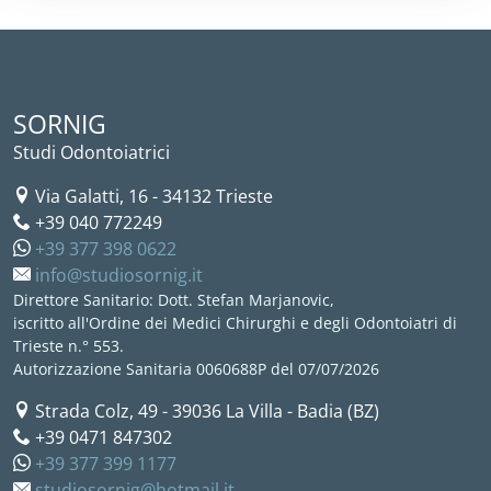
SORNIG
Studi Odontoiatrici
Via Galatti, 16
-
34132
Trieste
+39 040 772249
+39 377 398 0622
info@studiosornig.it
Direttore Sanitario: Dott. Stefan Marjanovic,
iscritto all'Ordine dei Medici Chirurghi e degli Odontoiatri di
Trieste n.° 553.
Autorizzazione Sanitaria 0060688P del 07/07/2026
Strada Colz, 49
-
39036
La Villa - Badia (BZ)
+39 0471 847302
+39 377 399 1177
studiosornig@hotmail.it